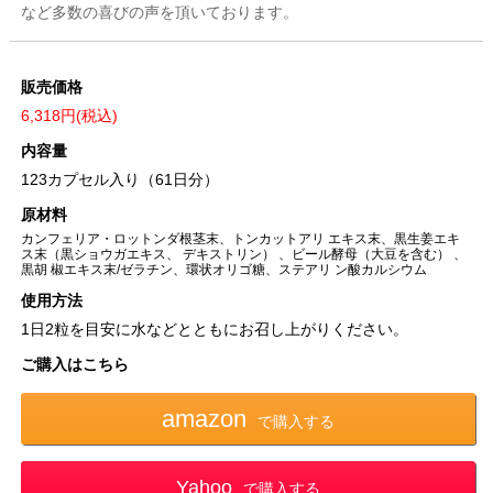
など多数の喜びの声を頂いております。
販売価格
6,318円
(税込)
内容量
123カプセル入り（61日分）
原材料
カンフェリア・ロットンダ根茎末、トンカットアリ エキス末、黒生姜エキ
ス末（黒ショウガエキス、 デキストリン） 、ビール酵母（大豆を含む） 、
黒胡 椒エキス末/ゼラチン、環状オリゴ糖、ステアリ ン酸カルシウム
使用方法
1日2粒を目安に水などとともにお召し上がりください。
ご購入はこちら
amazon
で購入する
Yahoo
で購入する