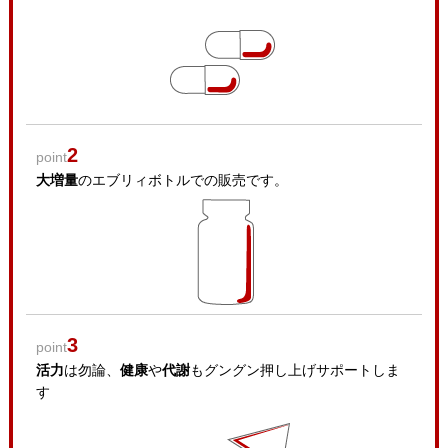
2
point
大増量
のエブリィボトルでの販売です。
3
point
活力
は勿論、
健康
や
代謝
もグングン押し上げサポートしま
す