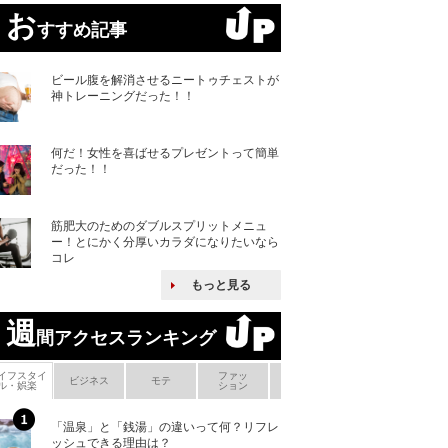
お
すすめ記事
ビール腹を解消させるニートゥチェストが
神トレーニングだった！！
何だ！女性を喜ばせるプレゼントって簡単
だった！！
筋肥大のためのダブルスプリットメニュ
ー！とにかく分厚いカラダになりたいなら
コレ
もっと見る
週
間アクセスランキング
イフスタイ
ファッ
ボ
ビジネス
モテ
ヘアケア
ヘルスケア
ル・娯楽
ション
メ
「温泉」と「銭湯」の違いって何？リフレ
何故キヤノンはゼ
ッシュできる理由は？
来たのか？オープ