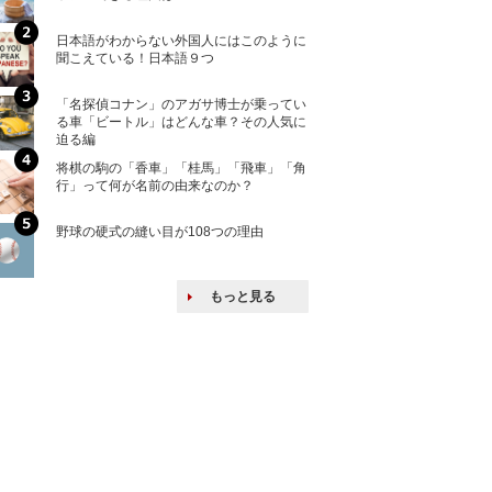
ける特許戦略
日本語がわからない外国人にはこのように
「えっ！こんな事
聞こえている！日本語９つ
ない、北朝鮮で禁
「名探偵コナン」のアガサ博士が乗ってい
上司の上司に案件
る車「ビートル」はどんな車？その人気に
し』・他人の威厳
迫る編
たい人たち
将棋の駒の「香車」「桂馬」「飛車」「角
核兵器の廃絶はな
行」って何が名前の由来なのか？
から解説
野球の硬式の縫い目が108つの理由
韓国で揉めている
戦後の賠償をおさ
もっと見る