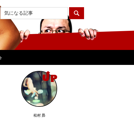
介
松村 昴