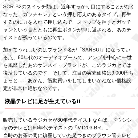
SCR-B2のスイッチ類は、近年すっかり目にすることがなく
なった「ガッチャン」という押し応えのあるタイプ。再生
するのに力を入れて押し込んで、ストップを押すとガッチ
ャンという音とともに再生ボタンが押し返される、あのテ
イストが残っているのです。
加えてうれしいのはブランド名が「SANSUI」になってい
る点、80年代のオーディオブームで、アンプを中心に一世
を風靡したあのサンスイ・ブランドが、このラジカセでは
復活しているのです。そして、注目の実売価格は9,000円ち
ょっと……あかん、衝動買いをしてしまいかねない価格設
定が非常に絶妙なのです。
液晶テレビに足が生えている!!
販売しているラジカセが80年代テイストならば、ドウシシ
ャのテレビは60年代テイストの「VT203-BR」。
当時のお茶の間に鎮座していた足つきのブラウン管テレビ