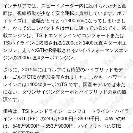
インテリアでは、スピードメーター内に設けられたナビ画
面は、視線移動が少なく安全運転に貢献しています。ボデ
ィサイズは、全幅がとうとう1800mmになってしまいまし
た。かってのコンパクトさはポロに譲っているのです。搭
載エンジンは、TSIトエンドラインやコンフォートまたは
TSIハイラインに搭載される1200ccと1400cc直４ターボエ
ンジン。走りのGTIやR搭載されるハイパフォーマンスエン
ジンの2000cc直4ターボエンジン。
さらに、2015年にはゴルフにも待望のハイブリッドモデ
ル・ゴルフGTEが追加発売されました。しかも、パワート
レインには1400ccターボのTSIです。国産モデルでは未だ
にない、ダウンサイジングターボとハイブリッドの夢の競
演です。
価格は、TSIトレンドライン・コンフォートライン・ハイラ
イン・GTI（FF）の249万9000円～399.9千円。４WDのR
は、548万9000円～553万9000円。ハイブリッドのGTE