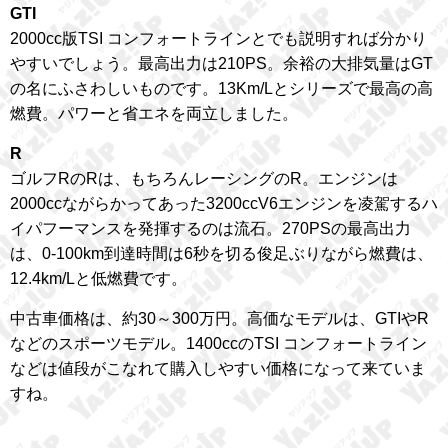
GTI
2000cc版TSI コンフォートラインとでも説明すれば分かり
やすいでしょう。最高出力は210PS。余裕の大排気量はGT
の名にふさわしいものです。13Km/Lとシリーズで最高の高
燃費。パワーと省エネを両立しました。
R
ゴルフRのRは、もちろんレーシングのR。エンジンは
2000ccながらかってあった3200ccV6エンジンを凌駕するハ
イパフーマンスを発揮するのは流石。270PSの最高出力
は、0-100km到達時間は6秒を切る俊足ぶりながら燃費は、
12.4km/Lと低燃費です。
中古車価格は、約30～300万円。高価なモデルは、GTIやR
などのスポーツモデル。1400ccのTSI コンフォートライン
などは値段がこなれて購入しやすい価格になって来ていま
すね。