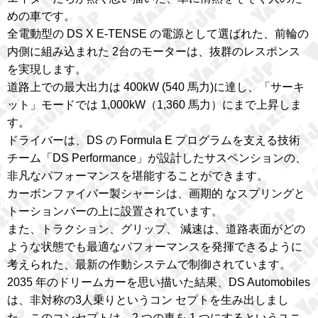
めの車です。
全電動型の DS X E-TENSE の電源として選ばれた、前輪の
内側に組み込まれた 2台のモーターは、抜群のレスポンス
を実現します。
道路上での最大出力は 400kW (540 馬力)に達し、「サーキ
ット」モードでは 1,000kW（1,360 馬力）にまで上昇しま
す。
ドライバーは、DS の Formula E プログラムを支える技術
チーム「DS Performance」が設計したサスペンションの、
非凡なパフォーマンスを堪能することができます。
カーボンファイバー製シャーシは、画期的 なスプリングと
トーションバーの上に設置されています。
また、トラクション、グリップ、 減速は、道路表面がどの
ような状態でも最適なパフォーマンスを発揮できるように
考えられた、最新の作動システムで制御されています。
2035 年のドリームカーを思い描いた結果、DS Automobiles
は、非対称の3人乗りというコン セプトを生み出しまし
た。このコンセプトは、2 つの車を 1 つにするというユニ