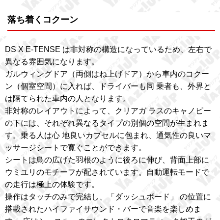
落ち着くコクーン
DS X E-TENSE は非対称の構造になっているため、左右で
異なる雰囲気になります。
ガルウィングドア（両側はね上げドア）から車内のコクー
ン（個室空間）に入れば、ドライバーも同 乗者も、外界と
は隔てられた車内の人となります。
非対称のレイアウトによって、クリアガ ラスのキャノピー
の下には、それぞれ異なるタイプの別個の空間が生まれま
す。乗る人は心 地良いカプセルに包まれ、通気性の良いマ
ッサージシートで寛ぐことができます。
シートは鳥の広げた羽根のように後ろに伸び、背面上部に
ウミユリのモチーフが配されています。自動運転モードで
の走行は極上の体験です。
操作はタッチのみで完結し、「ダッシュボード」 の位置に
搭載されたハイファイサウンド・バーで音楽を楽しめま