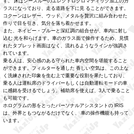
す。 床はシースルーのエレクトロクロマティック加工のガ
ラスになっており、走る道路を下に見 ることができます。
コクーンはレザー、ウッド、メタルを贅沢に組み合わせた
作りで目を引き、気分を落ち着かせます。
また、ネイビー・ブルーと深紅調の組合せが、車内に射し
込む 光を和らげます。車のガラス面で操作するため、見慣
れたタブレット画面はなく、流れるようなラインが強調さ
れています。
乗る人は、安心感のある守られた車内空間を堪能すること
ができます。フィルターを通した 香しい空気は、この上な
く洗練された印象を生む上で重要な役割を果たしており、
乗る人は運転席のドライバーもしくは自動運転モードの車
に感銘を受けるでしょう。補助席を使えば、3人で乗ること
も可能です。
ホログラムの形をとったパーソナルアシスタントの IRIS
は、外界ともつながるだけでなく、 車の操作機能も持って
います。