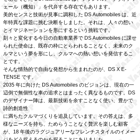
ェール（機知）」を代弁する存在でもあります。
美的センスと技術が見事に調和した DS Automobiles は、近
年特異な課題に挑む決断をしました。それは、人々の想い
とイマジネーションを形にするという挑戦です。
刻々と変化する今日の自動車業界で DS Automobiles に課せ
られた使命は、既存の枠にとらわれることなく、未来のク
ルマという夢を形にし、クルマへの熱い想いを発信するこ
とです。
そんな情熱的で自由な発想から生まれたのが、DS X E-
TENSE です。
2035 年に向けた DS Automobiles のビジョンは、現在の一
辺倒で無個性な車の追求とはまったく異なるものです。DS
のデザイナー陣は、最新技術を余すことなく使い、豊かで
詩的創造性
に満ちたクルマづくりを追及しています。その答えは、多
様なニーズを持ち、ためらうことなく贅沢を楽しむ顧客
が、18 年後のラグジュアリーなフレンチスタイルのイメー
ジをどう捉えるのかを探ることにありました。