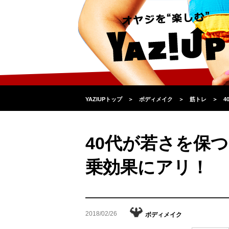
YAZIUPトップ
＞
ボディメイク
＞
筋トレ
＞
4
40代が若さを保
乗効果にアリ！
2018/02/26
ボディメイク