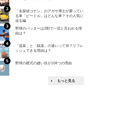
「名探偵コナン」のアガサ博士が乗ってい
核兵器の廃絶はな
る車「ビートル」はどんな車？その人気に
から解説
迫る編
野球のバッターは3割で一流と言われる理
何故キヤノンはゼ
由は？
来たのか？オープ
ける特許戦略
「温泉」と「銭湯」の違いって何？リフレ
ヨーロッパの小国
ッシュできる理由は？
な国とされる理由
野球の硬式の縫い目が108つの理由
上司の上司に案件
し』・他人の威厳
たい人たち
もっと見る