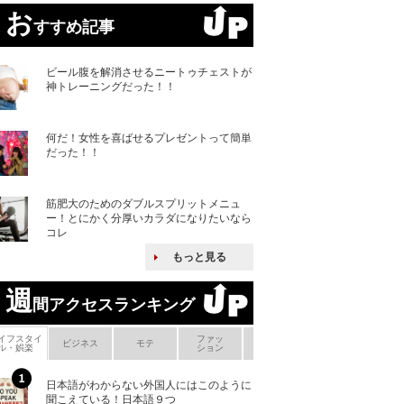
お
すすめ記事
ビール腹を解消させるニートゥチェストが
神トレーニングだった！！
何だ！女性を喜ばせるプレゼントって簡単
だった！！
筋肥大のためのダブルスプリットメニュ
ー！とにかく分厚いカラダになりたいなら
コレ
もっと見る
週
間アクセスランキング
イフスタイ
ファッ
ボ
ビジネス
モテ
ヘアケア
ヘルスケア
ル・娯楽
ション
メ
日本語がわからない外国人にはこのように
「えっ！こんな事
聞こえている！日本語９つ
ない、北朝鮮で禁