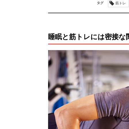
タグ
筋トレ
睡眠と筋トレには密接な