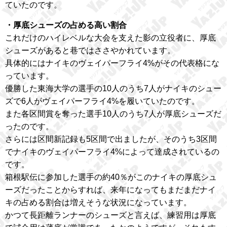
ていたのです。
・厚底シューズの占める高い割合
これだけのハイレベルな大会を支えた影の立役者に、厚底
シューズがあると巷ではささやかれています。
具体的にはナイキのヴェイパーフライ4%がその代表格にな
っています。
優勝した東海大学の選手の10人のうち7人がナイキのシュー
ズで6人がヴェイパーフライ4%を履いていたのです。
また各区間賞を奪った選手10人のうち7人が厚底シューズだ
ったのです。
さらには区間新記録も5区間で出ましたが、そのうち3区間
でナイキのヴェイパーフライ4%によって達成されているの
です。
箱根駅伝に参加した選手の約40％がこのナイキの厚底シュ
ーズだったことからすれば、来年になってもまだまだナイ
キの占める割合は増えそうな状況になっています。
かつて長距離ランナーのシューズと言えば、練習用は厚底