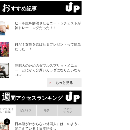
お
すすめ記事
ビール腹を解消させるニートゥチェストが
神トレーニングだった！！
何だ！女性を喜ばせるプレゼントって簡単
だった！！
筋肥大のためのダブルスプリットメニュ
ー！とにかく分厚いカラダになりたいなら
コレ
もっと見る
週
間アクセスランキング
イフスタイ
ファッ
ボ
ビジネス
モテ
ヘアケア
ヘルスケア
ル・娯楽
ション
メ
日本語がわからない外国人にはこのように
「えっ！こんな事
聞こえている！日本語９つ
ない、北朝鮮で禁