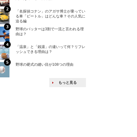
「名探偵コナン」のアガサ博士が乗ってい
核兵器の廃絶はな
る車「ビートル」はどんな車？その人気に
から解説
迫る編
野球のバッターは3割で一流と言われる理
何故キヤノンはゼ
由は？
来たのか？オープ
ける特許戦略
「温泉」と「銭湯」の違いって何？リフレ
ヨーロッパの小国
ッシュできる理由は？
な国とされる理由
野球の硬式の縫い目が108つの理由
上司の上司に案件
し』・他人の威厳
たい人たち
もっと見る