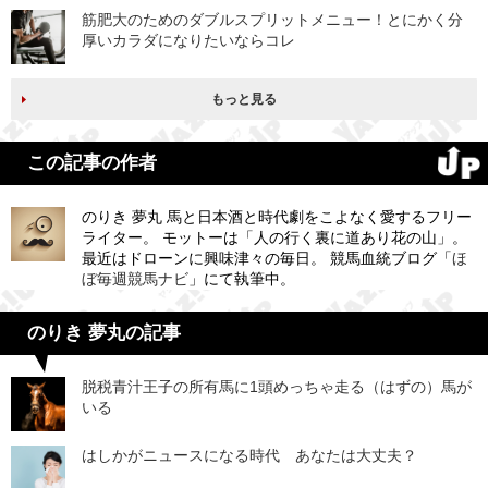
筋肥大のためのダブルスプリットメニュー！とにかく分
厚いカラダになりたいならコレ
もっと見る
この記事の作者
のりき 夢丸 馬と日本酒と時代劇をこよなく愛するフリー
ライター。 モットーは「人の行く裏に道あり花の山」。
最近はドローンに興味津々の毎日。 競馬血統ブログ「
ほ
ぼ毎週競馬ナビ
」にて執筆中。
のりき 夢丸の記事
脱税青汁王子の所有馬に1頭めっちゃ走る（はずの）馬が
いる
はしかがニュースになる時代 あなたは大丈夫？