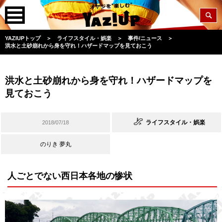
YAZIUPトップ
＞
ライフスタイル・娯楽
＞
事件/ニュース
＞
洪水と土砂崩れから身を守れ！ハザードマップを見ておこう
洪水と土砂崩れから身を守れ！ハザードマップを
見ておこう
ライフスタイル・娯楽
2018/07/18
のりき 夢丸
人ごとでない西日本各地の惨状