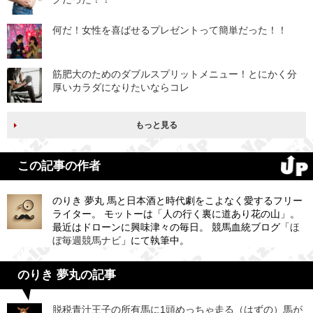
何だ！女性を喜ばせるプレゼントって簡単だった！！
筋肥大のためのダブルスプリットメニュー！とにかく分
厚いカラダになりたいならコレ
もっと見る
この記事の作者
のりき 夢丸 馬と日本酒と時代劇をこよなく愛するフリー
ライター。 モットーは「人の行く裏に道あり花の山」。
最近はドローンに興味津々の毎日。 競馬血統ブログ「
ほ
ぼ毎週競馬ナビ
」にて執筆中。
のりき 夢丸の記事
脱税青汁王子の所有馬に1頭めっちゃ走る（はずの）馬が