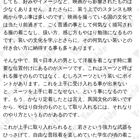
しても、好みやイメージなど、映画から影響されたものは
少なくありません。またさらに、装う上でのスタンスも映
画から学ぶ事は多いのです。映画を撮っている国の文化で
は当たり前過ぎて、ごく普通の事として何気なく描写され
る服の着こなし、扱い方、感じ方もやはり勉強になるもの
です。装いの文化を学ぶとさらに、その何気ない装いとの
付き合い方に納得する事も多々あります。
そんな中で、我々日本人の男として洋服を着こなす時に重
要な位置付けにあるのがスーツです。これはスーツと呼ば
れる服そのものではなく、むしろスーツという装いにポイ
ントがあります。これを上手に受け入れる事が出来ない
と、スーツを上手に着こなせない、という事になるので
す。もう、かなり定着したとは言え、異国文化の装いです
から、やはり自分のものとして取り入れるには、それなり
のやり方というものがあるのです。
これが上手に取り入れられると、若さという強力な武器を
ひっさげて、自由な普段着を楽しめていた学生の頃の着こ