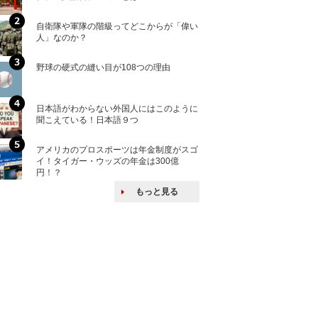
自衛隊や軍隊の階級ってどこからが「偉い
「えっ！こんな事
人」なのか？
ない、北朝鮮で禁
野球の硬式の縫い目が108つの理由
核兵器の廃絶はな
から解説
日本語がわからない外国人にはこのように
自衛隊がオスプレ
聞こえている！日本語９つ
改めて！
アメリカのプロスポーツは年金制度がスゴ
何故キヤノンはゼ
イ！タイガー・ウッズの年金は300億
来たのか？オープ
円！？
ける特許戦略
もっと見る