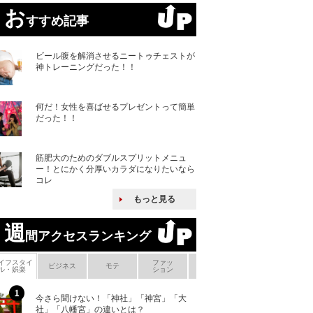
お
すすめ記事
ビール腹を解消させるニートゥチェストが
神トレーニングだった！！
何だ！女性を喜ばせるプレゼントって簡単
だった！！
筋肥大のためのダブルスプリットメニュ
ー！とにかく分厚いカラダになりたいなら
コレ
もっと見る
週
間アクセスランキング
イフスタイ
ファッ
ボ
ビジネス
モテ
ヘアケア
ヘルスケア
ル・娯楽
ション
メ
今さら聞けない！「神社」「神宮」「大
ヨーロッパの小国
社」「八幡宮」の違いとは？
な国とされる理由