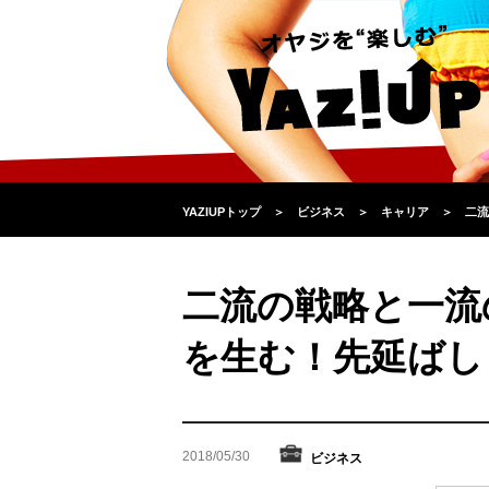
YAZIUPトップ
＞
ビジネス
＞
キャリア
＞
二流
二流の戦略と一流
を生む！先延ばし
2018/05/30
ビジネス