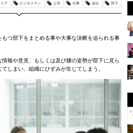
ャリア
ビジネスマン
上司
仕事
会社
部下
をもつ部下をまとめる事や大事な決断を迫られる事
な情報や意見、もしくは及び腰の姿勢が部下に見ら
じてしまい、組織にひずみが生じてしまう。
ラ