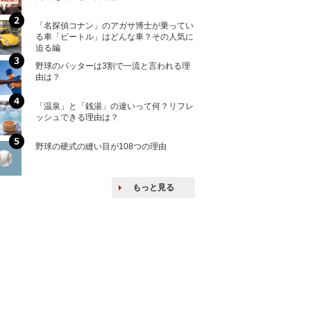
「名探偵コナン」のアガサ博士が乗ってい
核兵器の廃絶はな
る車「ビートル」はどんな車？その人気に
から解説
迫る編
野球のバッターは3割で一流と言われる理
何故キヤノンはゼ
由は？
来たのか？オープ
ける特許戦略
「温泉」と「銭湯」の違いって何？リフレ
ヨーロッパの小国
ッシュできる理由は？
な国とされる理由
野球の硬式の縫い目が108つの理由
上司の上司に案件
し』・他人の威厳
たい人たち
もっと見る