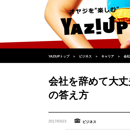
YAZIUPトップ
＞
ビジネス
＞
キャリア
＞
会社
会社を辞めて大丈
の答え方
2017/03/23
ビジネス