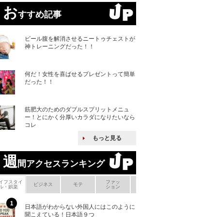
お
すすめ記事
ビール腹を解消させるニートゥチェストが
神トレーニングだった！！
何だ！女性を喜ばせるプレゼントって簡単
だった！！
筋肥大のためのダブルスプリットメニュ
ー！とにかく分厚いカラダになりたいなら
コレ
もっと見る
週
間アクセスランキング
イフスタイ
ファッ
ボ
ビジネス
モテ
ヘアケア
ヘルスケア
ル・娯楽
ション
メ
日本語がわからない外国人にはこのように
「えっ！こんな事
聞こえている！日本語９つ
ない、北朝鮮で禁