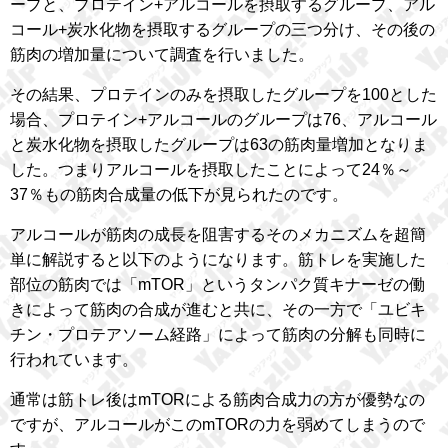
ープと、プロテイン+アルコールを摂取するグループ、アル
コール+炭水化物を摂取するグループの三つ分け、その後の
筋肉の増加量について調査を行いました。
その結果、プロテインのみを摂取したグループを100とした
場合、プロテイン+アルコールのグループは76、アルコール
と炭水化物を摂取したグループは63の筋肉量増加となりま
した。つまりアルコールを摂取したことによって24％～
37％もの筋肉合成量の低下が見られたのです。
アルコールが筋肉の成長を阻害するそのメカニズムを超簡
単に解説すると以下のようになります。筋トレを実施した
部位の筋肉では「mTOR」というタンパク質キナーゼの働
きによって筋肉の合成が進むと共に、その一方で「ユビキ
チン・プロテアソーム経路」によって筋肉の分解も同時に
行われています。
通常は筋トレ後はmTORによる筋肉合成力の方が優勢なの
ですが、アルコールがこのmTORの力を弱めてしまうので