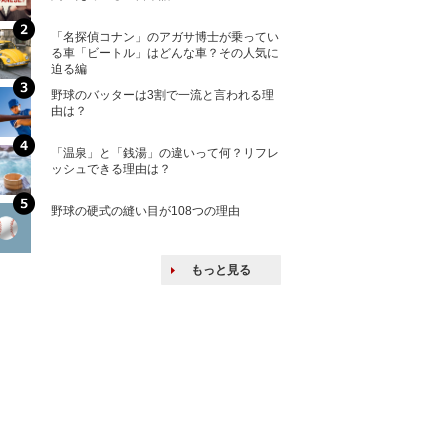
「名探偵コナン」のアガサ博士が乗ってい
核兵器の廃絶はな
る車「ビートル」はどんな車？その人気に
から解説
迫る編
野球のバッターは3割で一流と言われる理
何故キヤノンはゼ
由は？
来たのか？オープ
ける特許戦略
「温泉」と「銭湯」の違いって何？リフレ
ヨーロッパの小国
ッシュできる理由は？
な国とされる理由
野球の硬式の縫い目が108つの理由
上司の上司に案件
し』・他人の威厳
たい人たち
もっと見る