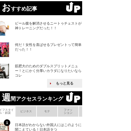
お
すすめ記事
ビール腹を解消させるニートゥチェストが
神トレーニングだった！！
何だ！女性を喜ばせるプレゼントって簡単
だった！！
筋肥大のためのダブルスプリットメニュ
ー！とにかく分厚いカラダになりたいなら
コレ
もっと見る
週
間アクセスランキング
イフスタイ
ファッ
ボ
ビジネス
モテ
ヘアケア
ヘルスケア
ル・娯楽
ション
メ
日本語がわからない外国人にはこのように
「えっ！こんな事
聞こえている！日本語９つ
ない、北朝鮮で禁