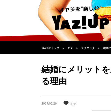
YAZIUPトップ
＞
モテ
＞
テクニック
＞
結婚に
結婚にメリットを
る理由
2017/06/26
モテ