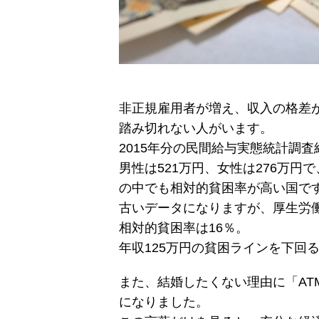
非正規雇用者が増え、収入の格差
踏み切れない人がいます。
2015年分の民間給与実態統計調査
男性は521万円、女性は276万
の中でも相対的貧困率が高い国で
古いデータになりますが、厚生労働
相対的貧困率は16％。
年収125万円の貧困ラインを下回
また、結婚したくない理由に「A
になりました。