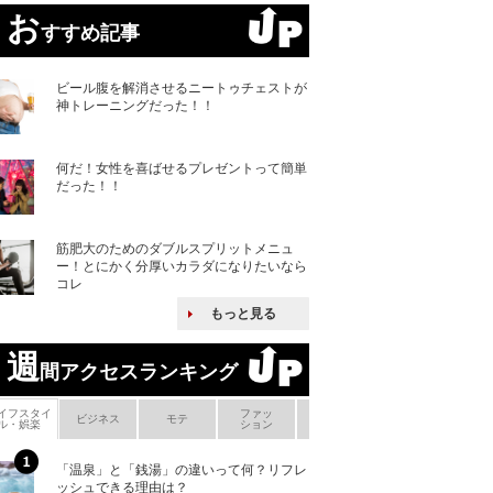
お
すすめ記事
ビール腹を解消させるニートゥチェストが
神トレーニングだった！！
何だ！女性を喜ばせるプレゼントって簡単
だった！！
筋肥大のためのダブルスプリットメニュ
ー！とにかく分厚いカラダになりたいなら
コレ
もっと見る
週
間アクセスランキング
イフスタイ
ファッ
ボ
ビジネス
モテ
ヘアケア
ヘルスケア
ル・娯楽
ション
メ
「温泉」と「銭湯」の違いって何？リフレ
何故キヤノンはゼ
ッシュできる理由は？
来たのか？オープ