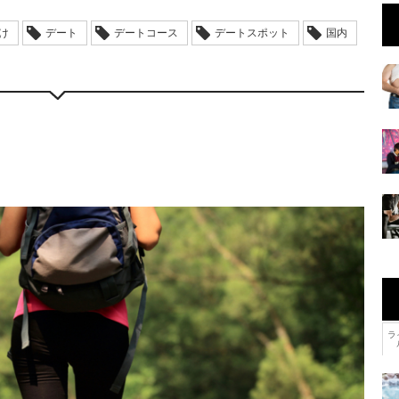
け
デート
デートコース
デートスポット
国内
ラ