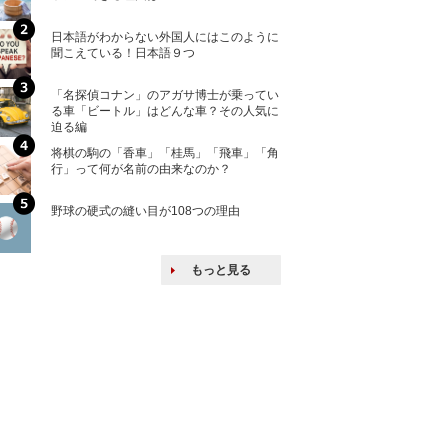
ける特許戦略
日本語がわからない外国人にはこのように
「えっ！こんな事
聞こえている！日本語９つ
ない、北朝鮮で禁
「名探偵コナン」のアガサ博士が乗ってい
上司の上司に案件
る車「ビートル」はどんな車？その人気に
し』・他人の威厳
迫る編
たい人たち
将棋の駒の「香車」「桂馬」「飛車」「角
核兵器の廃絶はな
行」って何が名前の由来なのか？
から解説
野球の硬式の縫い目が108つの理由
韓国で揉めている
戦後の賠償をおさ
もっと見る