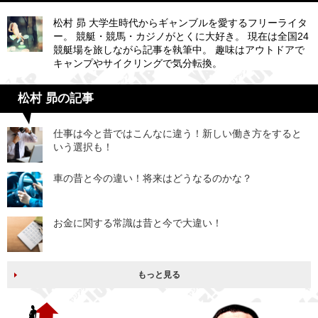
松村 昴 大学生時代からギャンブルを愛するフリーライタ
ー。 競艇・競馬・カジノがとくに大好き。 現在は全国24
競艇場を旅しながら記事を執筆中。 趣味はアウトドアで
キャンプやサイクリングで気分転換。
松村 昴の記事
仕事は今と昔ではこんなに違う！新しい働き方をすると
いう選択も！
車の昔と今の違い！将来はどうなるのかな？
お金に関する常識は昔と今で大違い！
もっと見る