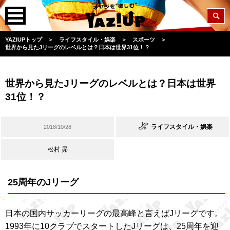
YAZIUPトップ
＞
ライフスタイル・娯楽
＞
スポーツ
＞
世界から見たJリーグのレベルとは？日本は世界31位！？
世界から見たJリーグのレベルとは？日本は世界
31位！？
ライフスタイル・娯楽
2018/10/28
松村 昴
25周年のJリーグ
日本の国内サッカーリーグの最高峰と言えばJリーグです。
1993年に10クラブでスタートしたJリーグは、25周年を迎