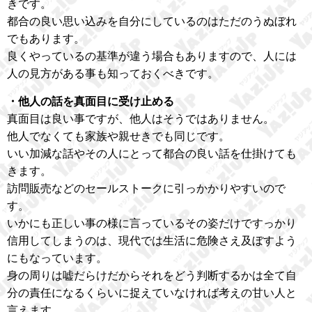
きです。
都合の良い思い込みを自分にしているのはただのうぬぼれ
でもあります。
良くやっているの基準が違う場合もありますので、人には
人の見方がある事も知っておくべきです。
・他人の話を真面目に受け止める
真面目は良い事ですが、他人はそうではありません。
他人でなくても家族や親せきでも同じです。
いい加減な話やその人にとって都合の良い話を仕掛けても
きます。
訪問販売などのセールストークに引っかかりやすいので
す。
いかにも正しい事の様に言っているその姿だけですっかり
信用してしまうのは、現代では生活に危険さえ及ぼすよう
にもなっています。
身の周りは嘘だらけだからそれをどう判断するかは全て自
分の責任になるくらいに捉えていなければ考えの甘い人と
言えます。