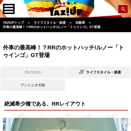
YAZIUPトップ
＞
ライフスタイル・娯楽
＞
自動車
＞
外車の最高峰！？RRのホットハッチ!ルノー「トゥインゴ」GT登場
外車の最高峰！？RRのホットハッチ!ルノー「ト
ゥインゴ」GT登場
ライフスタイル・娯楽
2017/10/20
アントニオ犬助
絶滅希少種である、RRレイアウト