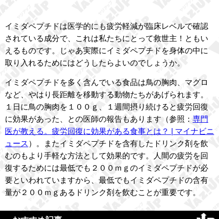
イミダペプチドは医学的にも疲労軽減が臨床レベルで確認
されている成分で、これは私たちにとって救世主！ともい
えるものです。じゃあ実際にイミダペプチドを身体の中に
取り入れるためにはどうしたらよいのでしょうか。
イミダペプチドを多く含んでいる食品は鳥の胸肉、マグロ
など、やはり長距離を移動する動物たちがあげられます。
１日に鳥の胸肉を１００ｇ、１週間摂り続けると疲労回復
に効果があった、との医師の報告もあります（参照：
専門
医が教える。疲労回復に効果がある食事とは？ | マイナビニ
ュース
）。またイミダペプチドを含有したドリンク剤を飲
むのもより手軽な方法として効果的です。人間の疲労を回
復するためには最低でも２００ｍｇのイミダペプチドが必
要といわれていますから、最低でもイミダペプチドの含有
量が２００ｍｇあるドリンク剤を飲むことが重要です。