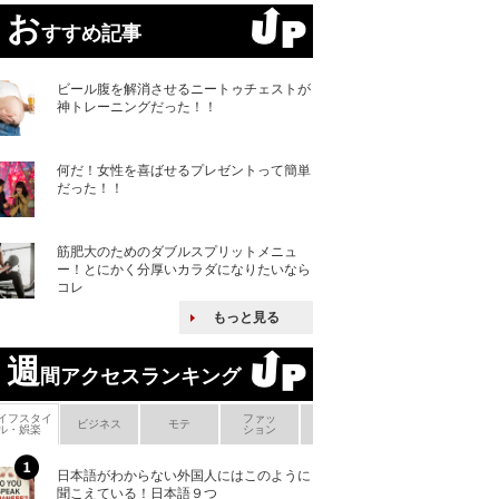
お
すすめ記事
ビール腹を解消させるニートゥチェストが
神トレーニングだった！！
何だ！女性を喜ばせるプレゼントって簡単
だった！！
筋肥大のためのダブルスプリットメニュ
ー！とにかく分厚いカラダになりたいなら
コレ
もっと見る
週
間アクセスランキング
イフスタイ
ファッ
ボ
ビジネス
モテ
ヘアケア
ヘルスケア
ル・娯楽
ション
メ
日本語がわからない外国人にはこのように
「えっ！こんな事
聞こえている！日本語９つ
ない、北朝鮮で禁