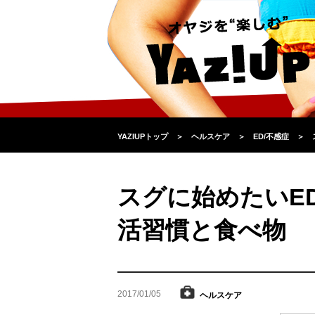
YAZIUPトップ
＞
ヘルスケア
＞
ED/不感症
＞
スグに始めたいE
活習慣と食べ物
2017/01/05
ヘルスケア