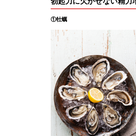
勃起力に欠かせない精力
①牡蠣