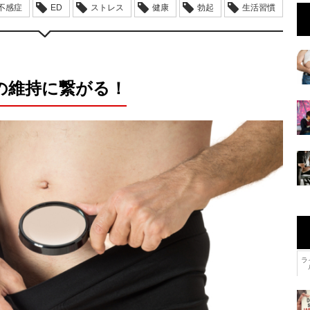
/不感症
ED
ストレス
健康
勃起
生活習慣
の維持に繋がる！
ラ