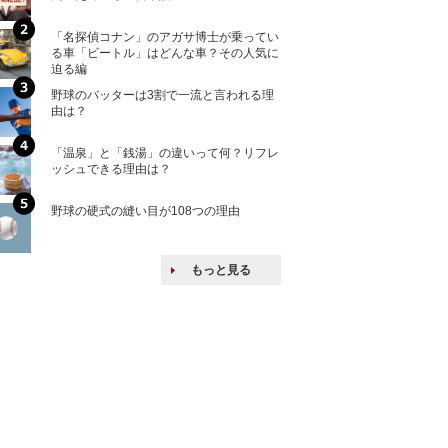
「名探偵コナン」のアガサ博士が乗ってい
核兵器の廃絶はな
る車「ビートル」はどんな車？その人気に
から解説
迫る編
野球のバッターは3割で一流と言われる理
何故キヤノンはゼ
由は？
来たのか？オープ
ける特許戦略
「温泉」と「銭湯」の違いって何？リフレ
ヨーロッパの小国
ッシュできる理由は？
な国とされる理由
野球の硬式の縫い目が108つの理由
上司の上司に案件
し』・他人の威厳
たい人たち
もっと見る