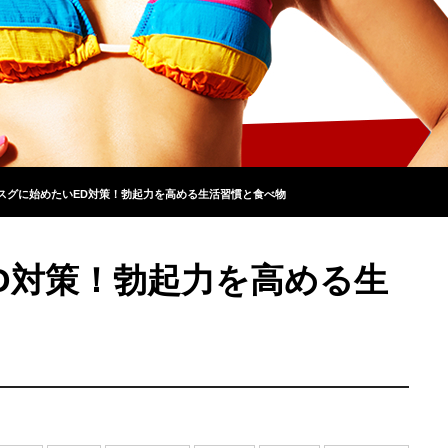
スグに始めたいED対策！勃起力を高める生活習慣と食べ物
D対策！勃起力を高める生