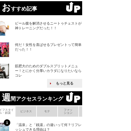
お
すすめ記事
ビール腹を解消させるニートゥチェストが
神トレーニングだった！！
何だ！女性を喜ばせるプレゼントって簡単
だった！！
筋肥大のためのダブルスプリットメニュ
ー！とにかく分厚いカラダになりたいなら
コレ
もっと見る
週
間アクセスランキング
イフスタイ
ファッ
ボ
ビジネス
モテ
ヘアケア
ヘルスケア
ル・娯楽
ション
メ
「温泉」と「銭湯」の違いって何？リフレ
何故キヤノンはゼ
ッシュできる理由は？
来たのか？オープ