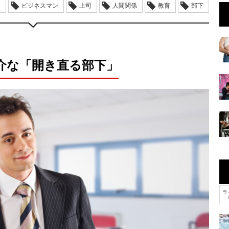
ン
ビジネスマン
上司
人間関係
教育
部下
介な「開き直る部下」
ラ