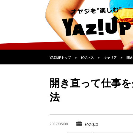
YAZIUPトップ
＞
ビジネス
＞
キャリア
＞
開き
開き直って仕事を
法
2017/05/08
ビジネス