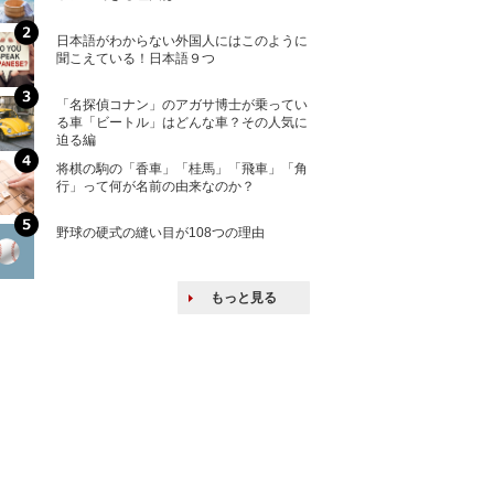
ける特許戦略
日本語がわからない外国人にはこのように
「えっ！こんな事
聞こえている！日本語９つ
ない、北朝鮮で禁
「名探偵コナン」のアガサ博士が乗ってい
上司の上司に案件
る車「ビートル」はどんな車？その人気に
し』・他人の威厳
迫る編
たい人たち
将棋の駒の「香車」「桂馬」「飛車」「角
核兵器の廃絶はな
行」って何が名前の由来なのか？
から解説
野球の硬式の縫い目が108つの理由
韓国で揉めている
戦後の賠償をおさ
もっと見る