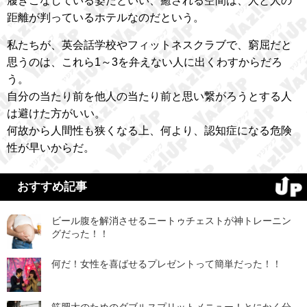
履きこなしている姿だといい、癒される空間は、人と人の
距離が判っているホテルなのだという。
私たちが、英会話学校やフィットネスクラブで、窮屈だと
思うのは、これら1～3を弁えない人に出くわすからだろ
う。
自分の当たり前を他人の当たり前と思い繋がろうとする人
は避けた方がいい。
何故から人間性も狭くなる上、何より、認知症になる危険
性が早いからだ。
おすすめ記事
ビール腹を解消させるニートゥチェストが神トレーニン
グだった！！
何だ！女性を喜ばせるプレゼントって簡単だった！！