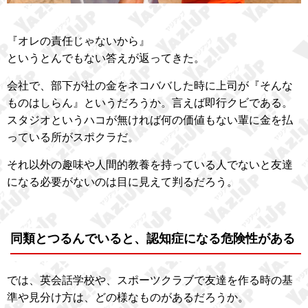
『オレの責任じゃないから』
というとんでもない答えが返ってきた。
会社で、部下が社の金をネコババした時に上司が『そんな
ものはしらん』というだろうか。言えば即行クビである。
スタジオというハコが無ければ何の価値もない輩に金を払
っている所がスポクラだ。
それ以外の趣味や人間的教養を持っている人でないと友達
になる必要がないのは目に見えて判るだろう。
同類とつるんでいると、認知症になる危険性がある
では、英会話学校や、スポーツクラブで友達を作る時の基
準や見分け方は、どの様なものがあるだろうか。