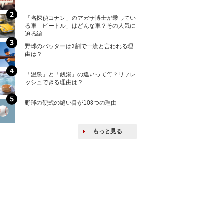
「名探偵コナン」のアガサ博士が乗ってい
核兵器の廃絶はな
る車「ビートル」はどんな車？その人気に
から解説
迫る編
野球のバッターは3割で一流と言われる理
何故キヤノンはゼ
由は？
来たのか？オープ
ける特許戦略
「温泉」と「銭湯」の違いって何？リフレ
ヨーロッパの小国
ッシュできる理由は？
な国とされる理由
野球の硬式の縫い目が108つの理由
上司の上司に案件
し』・他人の威厳
たい人たち
もっと見る