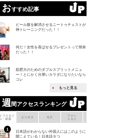
お
すすめ記事
ビール腹を解消させるニートゥチェストが
神トレーニングだった！！
何だ！女性を喜ばせるプレゼントって簡単
だった！！
筋肥大のためのダブルスプリットメニュ
ー！とにかく分厚いカラダになりたいなら
コレ
もっと見る
週
間アクセスランキング
イフスタイ
ファッ
ボ
ビジネス
モテ
ヘアケア
ヘルスケア
ル・娯楽
ション
メ
日本語がわからない外国人にはこのように
「えっ！こんな事
聞こえている！日本語９つ
ない、北朝鮮で禁