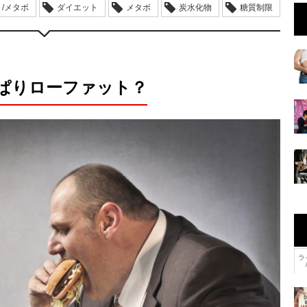
/メタボ
ダイエット
メタボ
炭水化物
糖質制限
ぱりローファット？
ラ