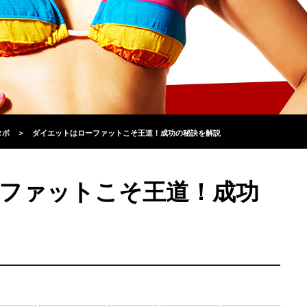
タボ
＞
ダイエットはローファットこそ王道！成功の秘訣を解説
ファットこそ王道！成功