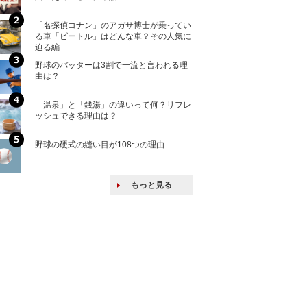
「名探偵コナン」のアガサ博士が乗ってい
核兵器の廃絶はな
る車「ビートル」はどんな車？その人気に
から解説
迫る編
野球のバッターは3割で一流と言われる理
何故キヤノンはゼ
由は？
来たのか？オープ
ける特許戦略
「温泉」と「銭湯」の違いって何？リフレ
ヨーロッパの小国
ッシュできる理由は？
な国とされる理由
野球の硬式の縫い目が108つの理由
上司の上司に案件
し』・他人の威厳
たい人たち
もっと見る