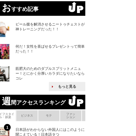
お
すすめ記事
ビール腹を解消させるニートゥチェストが
神トレーニングだった！！
何だ！女性を喜ばせるプレゼントって簡単
だった！！
筋肥大のためのダブルスプリットメニュ
ー！とにかく分厚いカラダになりたいなら
コレ
もっと見る
週
間アクセスランキング
イフスタイ
ファッ
ボ
ビジネス
モテ
ヘアケア
ヘルスケア
ル・娯楽
ション
メ
日本語がわからない外国人にはこのように
「えっ！こんな事
聞こえている！日本語９つ
ない、北朝鮮で禁