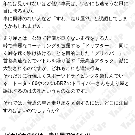
年では見かけないほど低い車高は、いかにも速そうな風に
目に映るもの。
車に興味のない人など「すわ、走り屋?!」と誤認してしま
うかもしれません。
走り屋とは、公道で行儀が良くない走行をする人。
峠で華麗なコーナリングを披露する「ドリフター」、同じ
く峠を速く駆け抜けることを目的にした「グリッパー」、
首都高速などでバトルを繰り返す「最高速アタック」派に
大別されるのですが、どれもこれも違法行為。
それだけに行儀よくスポーツドライビングを楽しんでい
る、トヨタ・86やスバルBRZのドライバーさんを走り屋と
誤認するのは失礼というものなのです。
それでは、普通の車と走り屋を区別するには、どこに注目
すればよいのでしょうか?