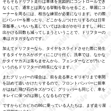
そもそもドリフト走行は車体を意図的にコントロールでき
なくして、通常とは異なる挙動を取らせること。華麗にコ
ーナーを周るには、相当な練習が必要になります。その際
にバンパーを擦ったり、どこかをぶつけたりするのは日常
茶飯事。いちいち直していてはお金がかかりますし、峠に
出かける回数も減ってしまうということで、ドリフターの
車はガタガタなのです。
加えてドリフターなら、タイヤをスライドさせた際に発生
するタイヤカスがボディにこびり付く。洗車では、なかな
かタイヤカスは落ちませんから、フェンダーなどが汚いと
いうのもドリフターの特長になります。
またグリッパーの場合は、前を走る車とギリギリまで車間
を詰めて追いかけたりするので、フロントバンパーに前車
がはねた飛び石のキズがつく。グリッパーも同じく、車を
キレイに保つのは難しくなるものです。
ですからピカピカの86に乗っている人たちは、まず走り屋