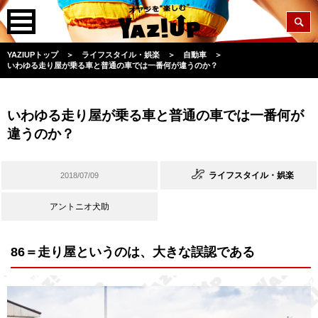
YAZIUPトップ
＞
ライフスタイル・娯楽
＞
自動車
＞
いわゆる走り屋が乗る車と普通の車では一番何が違うのか？
いわゆる走り屋が乗る車と普通の車では一番何が
違うのか？
ライフスタイル・娯楽
2018/07/09
アントニオ犬助
86＝走り屋というのは、大きな誤認である