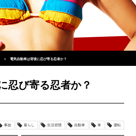
＞
電気自動車は背後に忍び寄る忍者か？
に忍び寄る忍者か？
事故
暮らし
生活習慣
自動車
車
運転