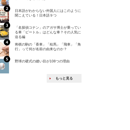
ける特許戦略
日本語がわからない外国人にはこのように
「えっ！こんな事
聞こえている！日本語９つ
ない、北朝鮮で禁
「名探偵コナン」のアガサ博士が乗ってい
上司の上司に案件
る車「ビートル」はどんな車？その人気に
し』・他人の威厳
迫る編
たい人たち
将棋の駒の「香車」「桂馬」「飛車」「角
核兵器の廃絶はな
行」って何が名前の由来なのか？
から解説
野球の硬式の縫い目が108つの理由
韓国で揉めている
戦後の賠償をおさ
もっと見る