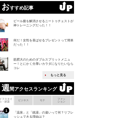
お
すすめ記事
ビール腹を解消させるニートゥチェストが
神トレーニングだった！！
何だ！女性を喜ばせるプレゼントって簡単
だった！！
筋肥大のためのダブルスプリットメニュ
ー！とにかく分厚いカラダになりたいなら
コレ
もっと見る
週
間アクセスランキング
イフスタイ
ファッ
ボ
ビジネス
モテ
ヘアケア
ヘルスケア
ル・娯楽
ション
メ
「温泉」と「銭湯」の違いって何？リフレ
何故キヤノンはゼ
ッシュできる理由は？
来たのか？オープ