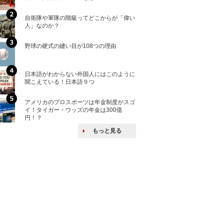
自衛隊や軍隊の階級ってどこからが「偉い
「えっ！こんな事
人」なのか？
ない、北朝鮮で禁
野球の硬式の縫い目が108つの理由
核兵器の廃絶はな
から解説
日本語がわからない外国人にはこのように
自衛隊がオスプレ
聞こえている！日本語９つ
改めて！
アメリカのプロスポーツは年金制度がスゴ
何故キヤノンはゼ
イ！タイガー・ウッズの年金は300億
来たのか？オープ
円！？
ける特許戦略
もっと見る