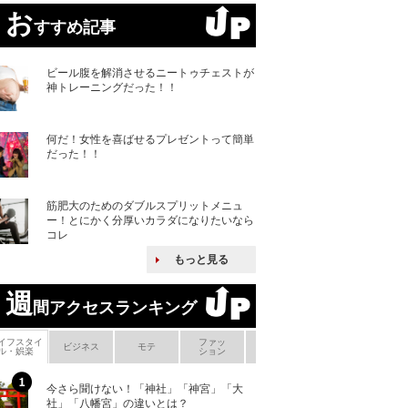
お
すすめ記事
ビール腹を解消させるニートゥチェストが
神トレーニングだった！！
何だ！女性を喜ばせるプレゼントって簡単
だった！！
筋肥大のためのダブルスプリットメニュ
ー！とにかく分厚いカラダになりたいなら
コレ
もっと見る
週
間アクセスランキング
イフスタイ
ファッ
ボ
ビジネス
モテ
ヘアケア
ヘルスケア
ル・娯楽
ション
メ
今さら聞けない！「神社」「神宮」「大
ヨーロッパの小国
社」「八幡宮」の違いとは？
な国とされる理由